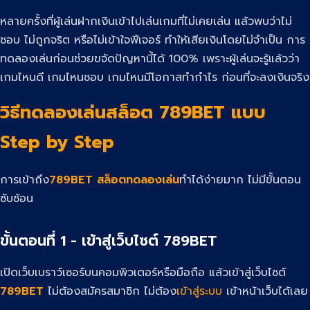
หลายครั้งที่ผู้เล่นฝากเงินเข้าไปเล่นเกมที่ไม่เคยเล่น แล้วพบว่าไม่
ชอบ ไม่ถูกจริต หรือไม่เข้าใจฟีเจอร์ ทำให้เสียเงินโดยไม่จำเป็น การ
ทดลองเล่นก่อนช่วยขจัดปัญหานี้ได้ 100% เพราะผู้เล่นจะรู้แล้วว่า
เกมไหนดี เกมไหนชอบ เกมไหนมีโอกาสทำกำไร ก่อนที่จะลงเงินจริง
วิธีทดลองเล่นสล็อต 789BET แบบ
Step by Step
การเข้าถึง
789BET สล็อตทดลองเล่น
ทำได้ง่ายมาก ไม่มีขั้นตอน
ซับซ้อน
ขั้นตอนที่ 1 - เข้าสู่เว็บไซต์ 789BET
เปิดเว็บเบราว์เซอร์บนคอมพิวเตอร์หรือมือถือ แล้วเข้าสู่เว็บไซต์
789BET
ไม่ต้องสมัครสมาชิก ไม่ต้อง
เข้าสู่ระบบ
เข้าหน้าเว็บได้เลย