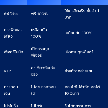
ใช้เครดิตจริง ขั้นต่ำ 1
ค่าใช้จ่าย
ฟรี 100%
บาท
กราฟิกและ
เหมือนกัน
เหมือนกัน 100%
เสียง
100%
เปิดครบทุก
ฟีเจอร์โบนัส
เปิดครบทุกฟีเจอร์
ฟีเจอร์
ค่าเดียวกับเล่น
RTP
ค่าแท้จากค่ายเกม
จริง
การถอน
ไม่สามารถถอน
ถอนได้ไม่จำกัด ออโต้
เงิน
ได้
10 วินาที
โปรโมชั่น
ไม่ได้รับ
รับได้ทุกรายการ