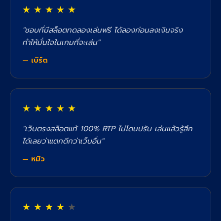
★
★
★
★
★
"ชอบที่มีสล็อตทดลองเล่นฟรี ได้ลองก่อนลงเงินจริง
ทำให้มั่นใจในเกมที่จะเล่น"
— เบิร์ด
★
★
★
★
★
"เว็บตรงสล็อตแท้ 100% RTP ไม่โดนปรับ เล่นแล้วรู้สึก
ได้เลยว่าแตกดีกว่าเว็บอื่น"
— หมิว
★
★
★
★
★