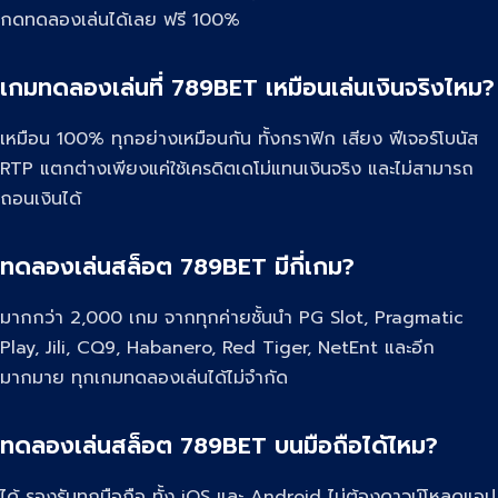
กดทดลองเล่นได้เลย ฟรี 100%
เกมทดลองเล่นที่ 789BET เหมือนเล่นเงินจริงไหม?
เหมือน 100% ทุกอย่างเหมือนกัน ทั้งกราฟิก เสียง ฟีเจอร์โบนัส
RTP แตกต่างเพียงแค่ใช้เครดิตเดโม่แทนเงินจริง และไม่สามารถ
ถอนเงินได้
ทดลองเล่นสล็อต 789BET มีกี่เกม?
มากกว่า 2,000 เกม จากทุกค่ายชั้นนำ PG Slot, Pragmatic
Play, Jili, CQ9, Habanero, Red Tiger, NetEnt และอีก
มากมาย ทุกเกมทดลองเล่นได้ไม่จำกัด
ทดลองเล่นสล็อต 789BET บนมือถือได้ไหม?
ได้ รองรับทุกมือถือ ทั้ง iOS และ Android ไม่ต้องดาวน์โหลดแอป