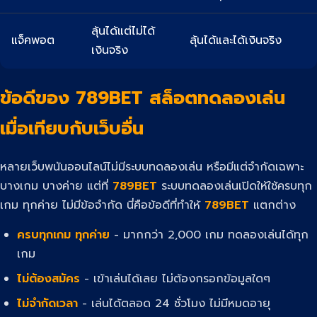
ลุ้นได้แต่ไม่ได้
แจ็คพอต
ลุ้นได้และได้เงินจริง
เงินจริง
ข้อดีของ 789BET สล็อตทดลองเล่น
เมื่อเทียบกับเว็บอื่น
หลายเว็บพนันออนไลน์ไม่มีระบบทดลองเล่น หรือมีแต่จำกัดเฉพาะ
บางเกม บางค่าย แต่ที่
789BET
ระบบทดลองเล่นเปิดให้ใช้ครบทุก
เกม ทุกค่าย ไม่มีข้อจำกัด นี่คือข้อดีที่ทำให้
789BET
แตกต่าง
ครบทุกเกม ทุกค่าย
- มากกว่า 2,000 เกม ทดลองเล่นได้ทุก
เกม
ไม่ต้องสมัคร
- เข้าเล่นได้เลย ไม่ต้องกรอกข้อมูลใดๆ
ไม่จำกัดเวลา
- เล่นได้ตลอด 24 ชั่วโมง ไม่มีหมดอายุ