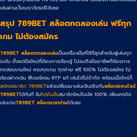
เล่นผ่านเว็บเบราว์เซอร์ได้เลย
สรุป 789BET สล็อตทดลองเล่น ฟรีทุก
เกม ไม่ต้องสมัคร
789BET สล็อตทดลองเล่น
เป็นเครื่องมือที่ดีที่สุดสำหรับผู้เล่นทุก
ระดับ ตั้งแต่มือใหม่ที่ต้องการเรียนรู้ ไปจนถึงมืออาชีพที่ต้องการ
ทดสอบเกมใหม่ ครบทุกเกม ทุกค่าย ฟรี 100% ไม่ต้องสมัคร ไม่
ต้องฝากเงิน ฟีเจอร์ครบ RTP แท้ เล่นได้ไม่จำกัด พร้อมเมื่อไหร่ก็
สมัครสมาชิก 789BET
แล้วเปลี่ยนมาเล่นเงินจริงกับ
สล็อตออนไลน์
789BET
ได้ทันที รับ
โปรโมชั่น
สมาชิกใหม่โบนัส 100% เพิ่มเครดิต
เล่นเกม
789BET สล็อตแตกง่าย
ได้เลย