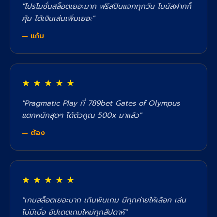
"โปรโมชั่นสล็อตเยอะมาก ฟรีสปินแจกทุกวัน โบนัสฝากก็
คุ้ม ได้เงินเล่นเพิ่มเยอะ"
— แก้ม
★
★
★
★
★
"Pragmatic Play ที่ 789bet Gates of Olympus
แตกหนักสุดๆ ได้ตัวคูณ 500x มาแล้ว"
— ต้อง
★
★
★
★
★
"เกมสล็อตเยอะมาก เกินพันเกม มีทุกค่ายให้เลือก เล่น
ไม่มีเบื่อ อัปเดตเกมใหม่ทุกสัปดาห์"