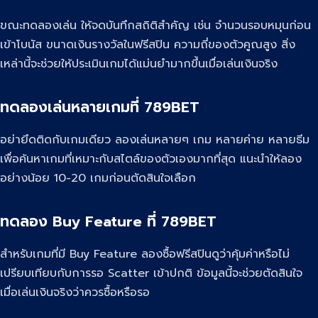
ขณะทดลองเล่น ให้จดบันทึกสถิติสำคัญ เช่น จำนวนรอบหมุนก่อน
เข้าโบนัส ขนาดเงินรางวัลในฟรีสปิน ความถี่ของตัวคูณสูง สิ่ง
เหล่านี้จะช่วยให้ประเมินเกมได้แม่นยำมากขึ้นเมื่อเล่นเงินจริง
ทดลองเล่นหลายเกมที่ 789BET
อย่ายึดติดกับเกมเดียว ลองเล่นหลายๆ เกม หลายค่าย หลายธีม
เพื่อค้นหาเกมที่เหมาะกับสไตล์ของตัวเองมากที่สุด แนะนำให้ลอง
อย่างน้อย 10-20 เกมก่อนตัดสินใจเลือก
ทดลอง Buy Feature ที่ 789BET
สำหรับเกมที่มี Buy Feature ลองซื้อฟรีสปินดูว่าคุ้มค่าหรือไม่
เปรียบเทียบกับการรอ Scatter เข้าปกติ ข้อมูลนี้จะช่วยตัดสินใจ
เมื่อเล่นเงินจริงว่าควรซื้อหรือรอ