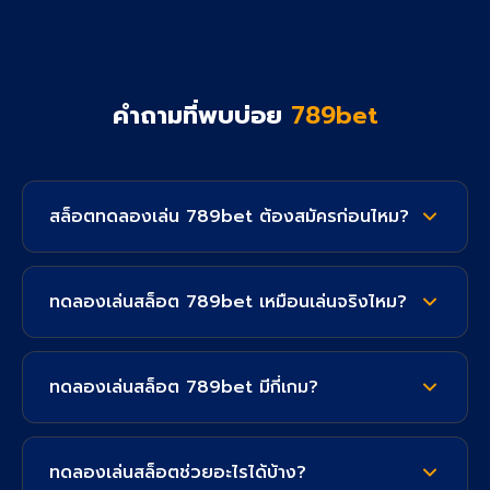
คำถามที่พบบ่อย
789bet
สล็อตทดลองเล่น 789bet ต้องสมัครก่อนไหม?
ไม่ต้องสมัคร ไม่ต้องฝากเงิน สามารถเข้าทดลองเล่น
สล็อตฟรีได้ทันทีทุกเกม ทุกค่าย ระบบจะให้เครดิต
ทดลองเล่นสล็อต 789bet เหมือนเล่นจริงไหม?
ทดลองเล่นอัตโนมัติ
เหมือนทุกประการ ฟีเจอร์โบนัส ฟรีสปิน ตัวคูณ แจ็ค
พอต ทุกอย่างเหมือนเล่นเงินจริง ต่างแค่ใช้เครดิต
ทดลองเล่นสล็อต 789bet มีกี่เกม?
ทดลองแทนเงินจริง
ทดลองเล่นได้ทุกเกมมากกว่า 2,000 เกม จากทุก
ค่ายที่ 789bet มีให้บริการ ไม่มีจำกัดจำนวนครั้งใน
ทดลองเล่นสล็อตช่วยอะไรได้บ้าง?