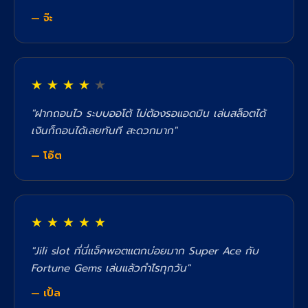
— จ๊ะ
★
★
★
★
★
"ฝากถอนไว ระบบออโต้ ไม่ต้องรอแอดมิน เล่นสล็อตได้
เงินก็ถอนได้เลยทันที สะดวกมาก"
— โอ๊ต
★
★
★
★
★
"Jili slot ที่นี่แจ็คพอตแตกบ่อยมาก Super Ace กับ
Fortune Gems เล่นแล้วกำไรทุกวัน"
— เปิ้ล