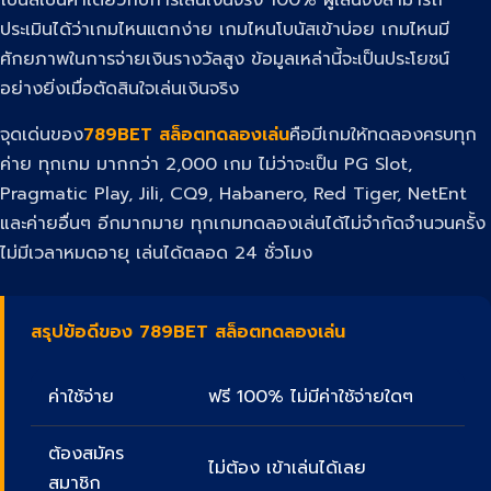
โบนัสเป็นค่าเดียวกับการเล่นเงินจริง 100% ผู้เล่นจึงสามารถ
ประเมินได้ว่าเกมไหนแตกง่าย เกมไหนโบนัสเข้าบ่อย เกมไหนมี
ศักยภาพในการจ่ายเงินรางวัลสูง ข้อมูลเหล่านี้จะเป็นประโยชน์
อย่างยิ่งเมื่อตัดสินใจเล่นเงินจริง
จุดเด่นของ
789BET สล็อตทดลองเล่น
คือมีเกมให้ทดลองครบทุก
ค่าย ทุกเกม มากกว่า 2,000 เกม ไม่ว่าจะเป็น PG Slot,
Pragmatic Play, Jili, CQ9, Habanero, Red Tiger, NetEnt
และค่ายอื่นๆ อีกมากมาย ทุกเกมทดลองเล่นได้ไม่จำกัดจำนวนครั้ง
ไม่มีเวลาหมดอายุ เล่นได้ตลอด 24 ชั่วโมง
สรุปข้อดีของ 789BET สล็อตทดลองเล่น
ค่าใช้จ่าย
ฟรี 100% ไม่มีค่าใช้จ่ายใดๆ
ต้องสมัคร
ไม่ต้อง เข้าเล่นได้เลย
สมาชิก