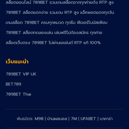
สล็อตออนไลน์ 789BET รวมเกมสล็อตจากทุกค่ายดัง RTP สูง
789BET สล็อตแตกง่าย รวมเกม RTP สูง แจ็คพอตแตกทุกวัน
เกมสล็อต 789BET ครบทุกหมวด ทุกธีม ฟีเจอร์โบนัสเพียบ
789BET สล็อตทดลองเล่น เล่นฟรีไม่ต้องสมัคร ทุกค่าย
สล็อตเว็บตรง 789BET ไม่ผ่านเอเย่นต์ RTP แท้ 100%
เว็บแนะนำ
789BET VIP UK
BET789
789BET Thai
พันธมิตร:
M98
|
บ้านผลบอล
|
7M
|
UFABET
|
บาคาร่า