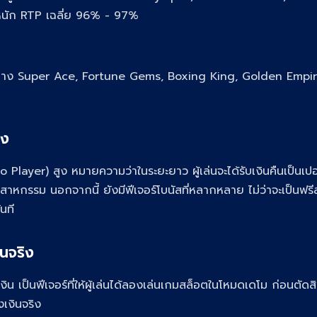
ิปปินส์)
นเว็บสล็อตอันดับ 1
กค่ายดังจากทั่วโลก ไว้ในที่เดียว ด้วยจำนวนเกมมากกว่า 1,500 เ
อีกมากมาย ทุกเกมเป็นเกมแท้จากค่ายโดยตรง ไม่ผ่านเอเย่นต์ ไม่ป
พ RTP สูง แตกง่าย จ่ายจริง มาให้ผู้เล่นเลือก ไม่ว่าจะเป็นเกม
รือเกมใหม่ล่าสุดที่อัปเดตทุกสัปดาห์ พร้อมฟีเจอร์โบนัสสุดมั