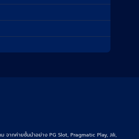
ฝากถอน 789bet ออโต้ 10 วินาที
ระบบฝากถอน
789bet
อัตโนมัติ รวดเร็วที่สุด
ฝากไม่มีขั้นต่ำ ถอนไม่จำกัด รองรับทุกธนาคาร