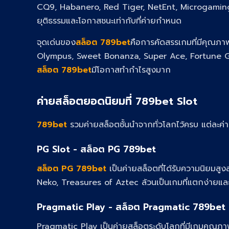
ชื่อเว็บไซต์
789bet
Slo
ประเภทบริการ
สล็อตออนไลน
จำนวนเกมสล็อต
มากกว่า 1,5
ค่ายสล็อต
PG Slot, Pr
ฝากขั้นต่ำ
1 บาท
ถอนขั้นต่ำ
100 บาท
ระบบฝากถอน
ออโต้ ผ่านธน
โบนัสสมาชิกใหม่
100% สูงสุด
RTP เฉลี่ย
96.5% - 98