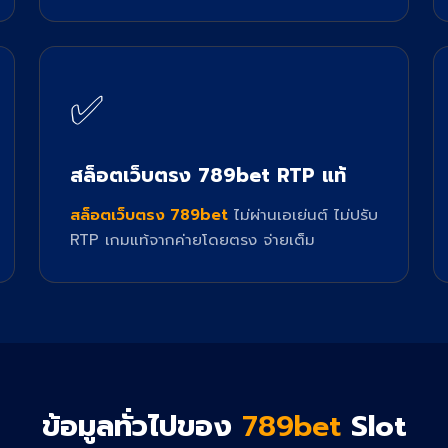
ทำไมต้องเล่น
สล็อต 789bet