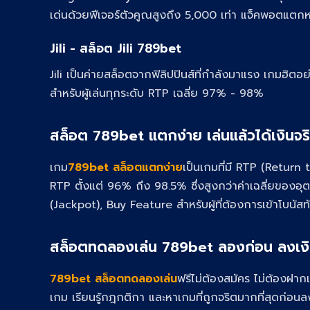
ใบอนุญาต
PAGCOR (ฟิล
789bet Slot คืออะไร? ทำไมถึงเป็
789bet
Slot คือเว็บรวม
สล็อตออนไลน์ 789bet
ครบทุ
CQ9, Habanero, Red Tiger, NetEnt, Microgaming และ
ยุติธรรมและโอกาสชนะเท่ากับที่ค่ายกำหนด
จุดเด่นของ
สล็อต 789bet
คือการคัดสรรเกมที่มีคุณภา
Olympus, Sweet Bonanza, Super Ace, Fortune Gems ห